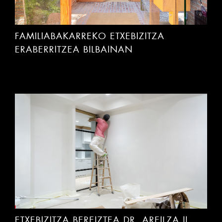
FAMILIABAKARREKO ETXEBIZITZA
ERABERRITZEA BILBAINAN
ETXEBIZITZA BEREIZTEA DR. AREILZA II.