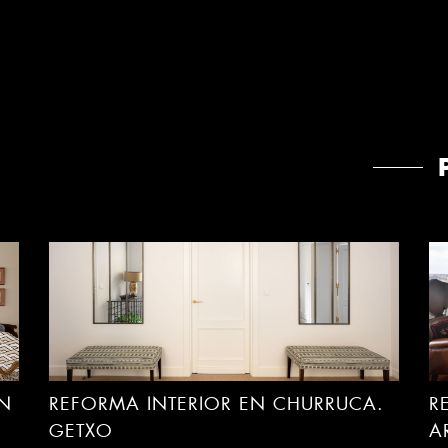
DIRECCIÓN DE OBRA SHOWROOM
R
TREKU
B
EN
REFORMA INTERIOR EN CHURRUCA.
R
GETXO
A